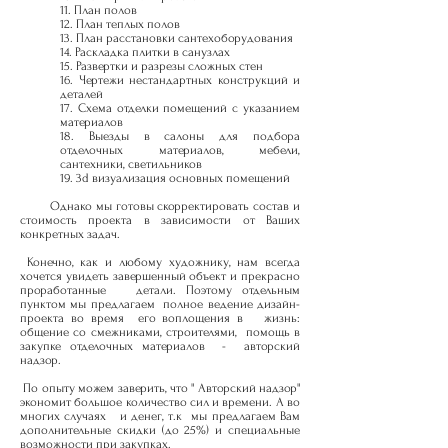
11. План полов
12. План теплых полов
13. План расстановки сантехоборудования
14. Раскладка плитки в санузлах
15. Развертки и разрезы сложных стен
16. Чертежи нестандартных конструкций и
деталей
17. Схема отделки помещений с указанием
материалов
18. Выезды в салоны для подбора
отделочных материалов, мебели,
сантехники, светильников
19. 3d визуализация основных помещений
Однако мы готовы скорректировать состав и
стоимость проекта в зависимости от Ваших
конкретных задач.
Конечно, как и любому художнику, нам всегда
хочется увидеть завершенный объект и прекрасно
проработанные детали. Поэтому отдельным
пунктом мы предлагаем полное ведение дизайн-
проекта во время его воплощения в жизнь:
общение со смежниками, строителями, помощь в
закупке отделочных материалов - авторский
надзор.
По опыту можем заверить, что " Авторский надзор"
экономит большое количество сил и времени. А во
многих случаях и денег, т.к мы предлагаем Вам
дополнительные скидки (до 25%) и специальные
возможности при закупках.