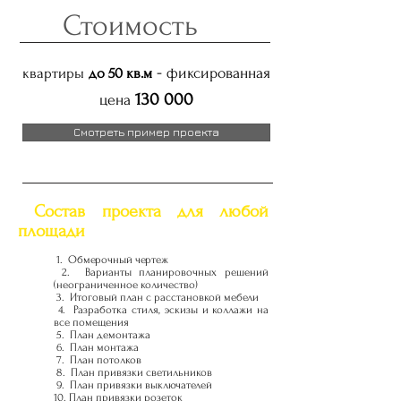
Стоимость
-
квартиры
до 50 кв.м
фиксированная
130 000
цена
Смотреть пример проекта
Состав проекта для любой
площади
1. Обмерочный чертеж
2. Варианты планировочных решений
(неограниченное количество)
3. Итоговый план с расстановкой мебели
4. Разработка стиля, эскизы и коллажи на
все помещения
5. План демонтажа
6. План монтажа
7. План потолков
8. План привязки светильников
9. План привязки выключателей
10. План привязки розеток